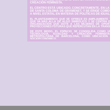
LA CIBA ES UN CENTRO QUE A
FORMACIÓN, ACOMPAÑAM
INICIATIVAS RELACIONADAS 
CREACIÓN FEMINISTA.
EL CENTRO ESTÁ UBICADO, C
DE SANTA COLOMA DE GRAME
A NIVEL ESTATAL EN MATERIA
EL PLANTEAMIENTO QUE SE O
QUE VA MÁS ALLÁ DE ALGO S
ORGANIZACIÓN QUE DOTE A 
PROYECCIONES FUTURAS QUE R
DE ESTE MODO, EL ESPACIO 
TECNOLOGÍA, IGUALDAD 
METROPOLITANA DE BARCEL
SOCIOECONÓMICO.