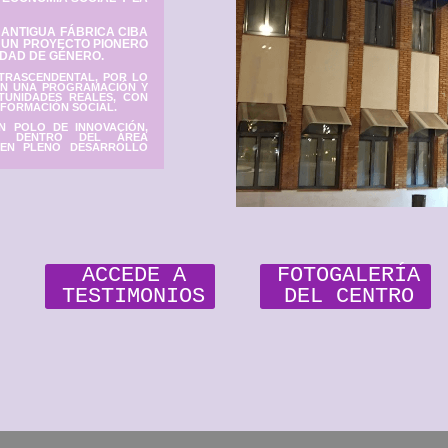
RTICULA EN SU INTERIOR VARIOS SERVICIOS DE
IENTO Y APOYO AL EMPLEO, ADEMÁS DE
CON LA INNOVACIÓN, LA ECONOMÍA SOCIAL Y LA
ONCRETAMENTE, EN LA ANTIGUA FÁBRICA CIBA
NET, Y SE ERIGE COMO UN PROYECTO PIONERO
 DE POLÍTICAS DE IGUALDAD DE GÉNERO.
FRECE ES AMPLIAMENTE TRASCENDENTAL, POR LO
IMBÓLICO Y SE CENTRA EN UNA PROGRAMACIÓN Y
LAS MUJERES DE OPORTUNIDADES REALES, CON
EPERCUTAN EN LA TRANSFORMACIÓN SOCIAL.
SE CONSOLIDA COMO UN POLO DE INNOVACIÓN,
Y CREACIÓN FEMINISTA DENTRO DEL ÁREA
ONA, COMO UBICACIÓN EN PLENO DESARROLLO